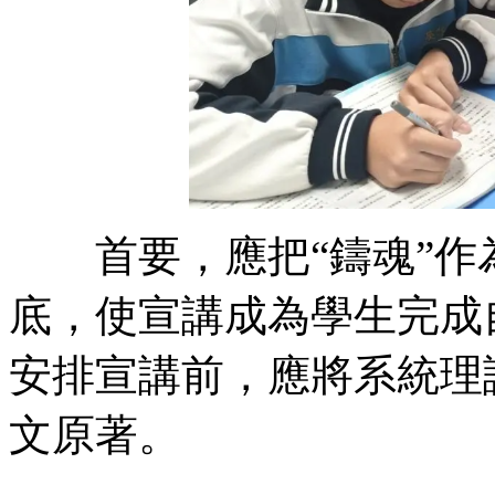
首要，應把“鑄魂”
底，使宣講成為學生完
安排宣講前，應將系統理
文原著。