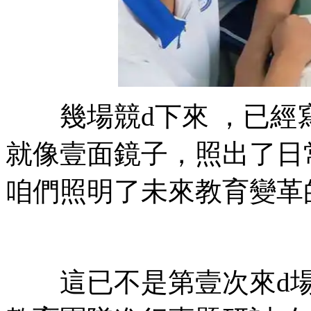
幾場競d下來 ，已經
就像壹面鏡子，照出
咱們照明了未來教育變革的
這已不是第壹次來d場取